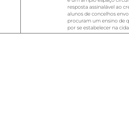
e um amplo espaço circu
resposta assinalável ao 
alunos de concelhos envo
procuram um ensino de q
por se estabelecer na cida