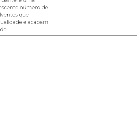
ndante, é uma
crescente número de
lventes que
ualidade e acabam
de.