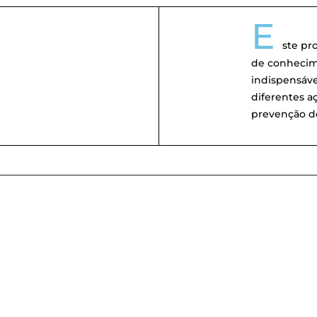
E
ste pr
de conheci
indispensáve
diferentes a
prevenção d